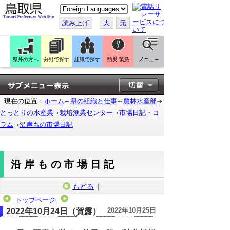
こ
の
ペ
読み上げ
大
元
ー
ジ
を
翻
訳
県外の方へ
分野で探す
組織で探す
防災 緊急
メニュー
す
る
現在の位置：
ホーム
県の組織と仕事
農林水産部
とっとりの水産業
栽培漁業センター
市場日記・コ
ラム
沿岸もの市場日記
沿岸もの市場日記
もどる
｜
トップページ
2022年10月25日
2022年10月24日（賀露）