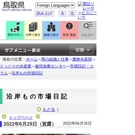
こ
の
ペ
読み上げ
大
元
ー
ジ
を
翻
訳
県外の方へ
分野で探す
組織で探す
防災 緊急
メニュー
す
る
現在の位置：
ホーム
県の組織と仕事
農林水産部
とっとりの水産業
栽培漁業センター
市場日記・コ
ラム
沿岸もの市場日記
沿岸もの市場日記
もどる
｜
トップページ
2022年06月30日
2022年6月29日（賀露）