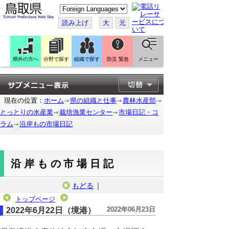
こ
の
ペ
読み上げ
大
元
ー
ジ
を
翻
訳
県外の方へ
分野で探す
組織で探す
防災 緊急
メニュー
す
る
現在の位置：
ホーム
県の組織と仕事
農林水産部
とっとりの水産業
栽培漁業センター
市場日記・コ
ラム
沿岸もの市場日記
沿岸もの市場日記
もどる
｜
トップページ
2022年06月23日
2022年6月22日（境港）