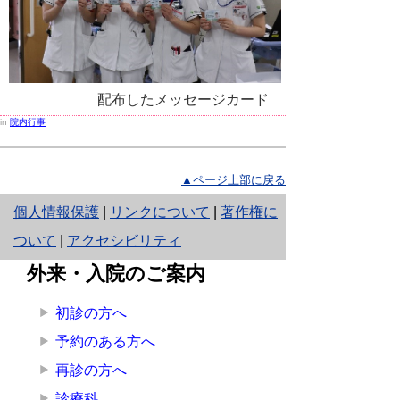
配布したメッセージカード
in
院内行事
▲ページ上部に戻る
と
個人情報保護
|
リンクについて
|
著作権に
り
ついて
|
アクセシビリティ
ネ
外来・入院のご案内
ッ
初診の方へ
ト
予約のある方へ
へ
再診の方へ
の
診療科