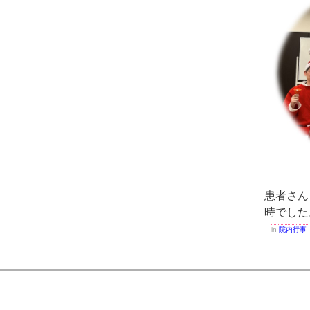
患者さん
時でした
in
院内行事