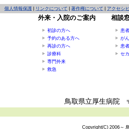
と
個人情報保護
|
リンクについて
|
著作権について
|
アクセシ
り
外来・入院のご案内
相談
ネ
ッ
初診の方へ
患
ト
予約のある方へ
が
へ
再診の方へ
患
の
診療科
セ
専門外来
救急
鳥取県立厚生病院
Copyright(C) 2006～ 