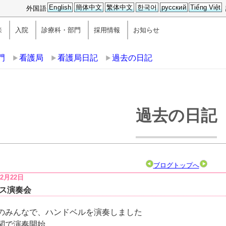
English
簡体中文
繁体中文
한국어
русский
Tiếng Việt
外国語
来
入院
診療科・部門
採用情報
お知らせ
門
看護局
看護局日記
過去の日記
過去の日記
ブログトップへ
12月22日
ス演奏会
のみんなで、ハンドベルを演奏しました
関で演奏開始