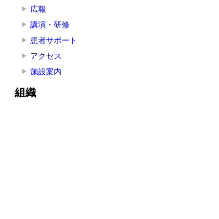
広報
講演・研修
患者サポート
アクセス
施設案内
組織
院長挨拶
医療局
看護局
医療技術局
事務局
その他の部署
その他