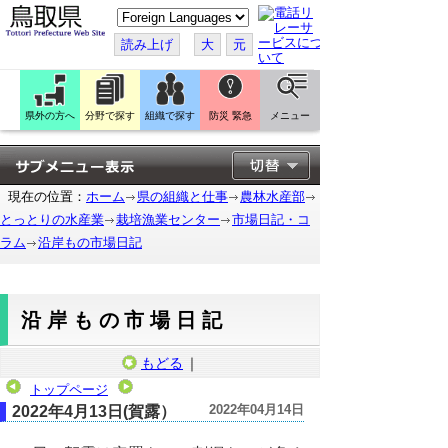
こ
の
ペ
読み上げ
大
元
ー
ジ
を
翻
訳
県外の方へ
分野で探す
組織で探す
防災 緊急
メニュー
す
る
現在の位置：
ホーム
県の組織と仕事
農林水産部
とっとりの水産業
栽培漁業センター
市場日記・コ
ラム
沿岸もの市場日記
沿岸もの市場日記
もどる
｜
トップページ
2022年04月14日
2022年4月13日(賀露）