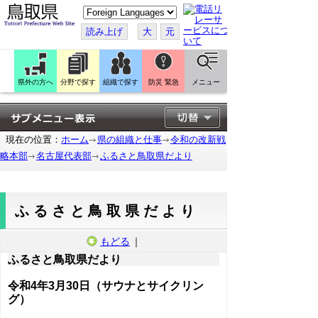
こ
の
ペ
読み上げ
大
元
ー
ジ
を
翻
訳
県外の方へ
分野で探す
組織で探す
防災 緊急
メニュー
す
る
現在の位置：
ホーム
県の組織と仕事
令和の改新戦
略本部
名古屋代表部
ふるさと鳥取県だより
ふるさと鳥取県だより
もどる
｜
ふるさと鳥取県だより
令和4年3月30日（サウナとサイクリン
グ）