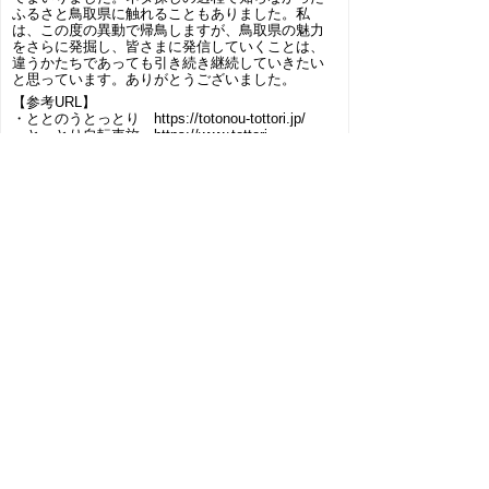
ふるさと鳥取県に触れることもありました。私
は、この度の異動で帰鳥しますが、鳥取県の魅力
をさらに発掘し、皆さまに発信していくことは、
違うかたちであっても引き続き継続していきたい
と思っています。ありがとうございました。
【参考URL】
・ととのうとっとり https://totonou-tottori.jp/
・とっとり自転車旅 https://www.tottori-
guide.jp/cycling/
▲ページ上部に戻る
と
個人情報保護
|
リンクについて
|
著作権に
り
ついて
|
アクセシビリティ
ネ
鳥取県
令和の改新戦略本部 政策戦
ッ
略局
名古屋代表部
ト
住所 〒460-0008
へ
名古屋市中区栄４丁目１－１中日ビル５
階
の
電話
052-262-5411
ファクシミリ 052-262-5415