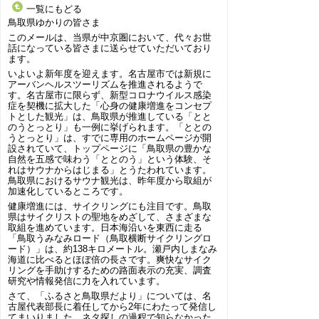
一覧にもどる
鳥取県ゆかりの皆さま
このメールは、当県が中京圏において、代々お世
話になっている皆さまに送らせていただいており
ます。
いよいよ新年度を迎えます。名古屋市では新規に
アーバンヘルスツーリズムを推進されるようで
す。名古屋市に限らず、新型コロナウイルス感染
症を契機に拡大した「心身の健康増進をコンセプ
トとした観光」は、鳥取県が推進している「とと
のうとっとり」も一例に挙げられます。「ととの
うとっとり」は、すでに専用のホームページが開
設されていて、トップページに「鳥取県の豊かな
自然を五感で味わう「ととのう」という体験、そ
れはサウナからはじまる」とうたわれています。
鳥取県におけるサウナ観光は、昨年度から取組が
加速化しているところです。
健康増進には、サイクリングにも注目です。鳥取
県はサイクリストの聖地をめざして、さまざまな
取組を進めています。日本海沿いを東西に走る
「鳥取うみなみロード（鳥取横断サイクリングロ
ード）」は、約138キロメートル。瀬戸内しまなみ
海道に比べるとほぼ倍の長さです。爽快なサイク
リングを手助けするための路面表示の充実、調査
研究や情報発信に力を入れています。
さて、「ふるさと鳥取県だより」については、名
古屋代表部長に着任してから2年にわたって発信し
てまいりました。ネタ探しの過程で知らなかった