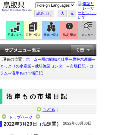
こ
の
ペ
読み上げ
大
元
ー
ジ
を
翻
訳
県外の方へ
分野で探す
組織で探す
防災 緊急
メニュー
す
る
現在の位置：
ホーム
県の組織と仕事
農林水産部
とっとりの水産業
栽培漁業センター
市場日記・コ
ラム
沿岸もの市場日記
沿岸もの市場日記
もどる
｜
トップページ
2022年03月30日
2022年3月29日（泊定置）