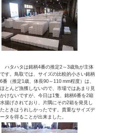
ハタハタは銘柄
4
番の推定
2
～
3
歳魚が主体
です。鳥取では、サイズの比較的小さい銘柄
6
番（推定
1
歳、体長
90
～
110 mm
程度）は、
ほとんど漁獲しないので、市場ではあまり見
かけないですが、今日は
1
隻、銘柄
6
番を
2
箱
水揚げされており、片隅にその
2
箱を発見し
たときはうれしかったです。貴重なサイズデ
ータを得ることが出来ました。