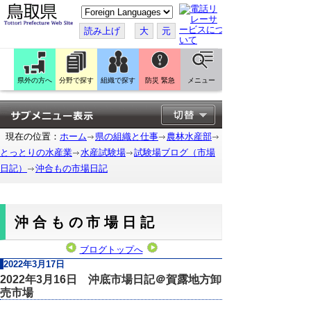
こ
の
ペ
読み上げ
大
元
ー
ジ
を
翻
訳
県外の方へ
分野で探す
組織で探す
防災 緊急
メニュー
す
る
現在の位置：
ホーム
県の組織と仕事
農林水産部
とっとりの水産業
水産試験場
試験場ブログ（市場
日記）
沖合もの市場日記
沖合もの市場日記
ブログトップへ
2022年3月17日
2022年3月16日 沖底市場日記＠賀露地方卸
売市場