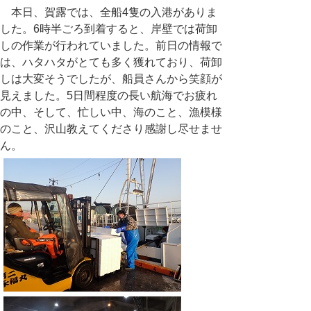
本日、賀露では、全船
4
隻の入港がありま
した。
6
時半ごろ到着すると、岸壁では荷卸
しの作業が行われていました。前日の情報で
は、ハタハタがとても多く獲れており、荷卸
しは大変そうでしたが、船員さんから笑顔が
見えました。
5
日間程度の長い航海でお疲れ
の中、そして、忙しい中、海のこと、漁模様
のこと、沢山教えてくださり感謝し尽せませ
ん。