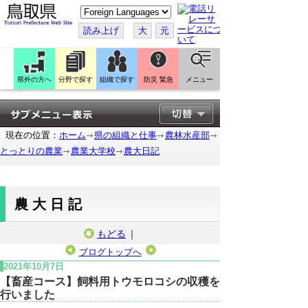
こ
の
ペ
読み上げ
大
元
ー
ジ
を
翻
訳
県外の方へ
分野で探す
組織で探す
防災 緊急
メニュー
す
る
現在の位置：
ホーム
県の組織と仕事
農林水産部
とっとりの農業
農業大学校
農大日記
農大日記
もどる
｜
ブログトップへ
2021年10月7日
【畜産コース】飼料用トウモロコシの収穫を
行いました