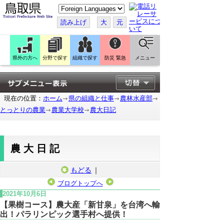
こ
の
ペ
読み上げ
大
元
ー
ジ
を
翻
訳
県外の方へ
分野で探す
組織で探す
防災 緊急
メニュー
す
る
現在の位置：
ホーム
県の組織と仕事
農林水産部
とっとりの農業
農業大学校
農大日記
農大日記
もどる
｜
ブログトップへ
2021年10月6日
【果樹コース】農大産「新甘泉」を台湾へ輸
出！パラリンピック選手村へ提供！