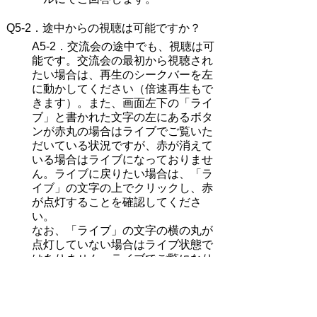
Q5-2．
途中からの視聴は可能ですか？
A5-2．交流会の
途中でも、視聴は可
能です。交流会の最初から視聴され
たい場合は、再生のシークバーを左
に動かしてください（倍速再生もで
きます）。また、画面左下の「ライ
ブ」と書かれた文字の左にあるボタ
ンが赤丸の場合はライブでご覧いた
だいている状況ですが、赤が消えて
いる場合はライブになっておりませ
ん。ライブに戻りたい場合は、「ラ
イブ」の文字の上でクリックし、赤
が点灯することを確認してくださ
い。
なお、「ライブ」の文字の横の丸が
点灯していない場合はライブ状態で
はありません。ライブでご覧になり
たい場合は「ライブ」の文字の上で
クリックしてください。
Q5-3．
当日、参加できなくなった場合に