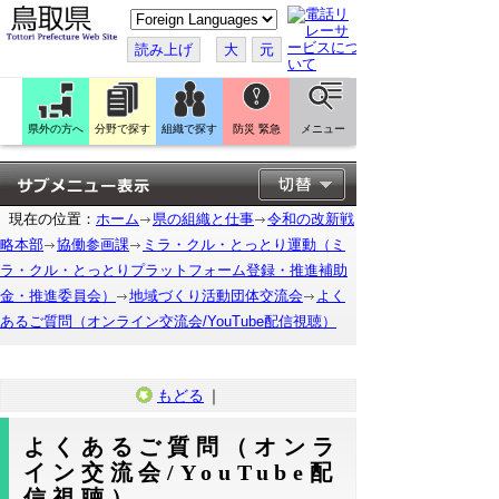
こ
の
ペ
読み上げ
大
元
ー
ジ
を
翻
訳
県外の方へ
分野で探す
組織で探す
防災 緊急
メニュー
す
る
現在の位置：
ホーム
県の組織と仕事
令和の改新戦
略本部
協働参画課
ミラ・クル・とっとり運動（ミ
ラ・クル・とっとりプラットフォーム登録・推進補助
金・推進委員会）
地域づくり活動団体交流会
よく
あるご質問（オンライン交流会/YouTube配信視聴）
もどる
｜
よくあるご質問（オンラ
イン交流会/YouTube配
信視聴）