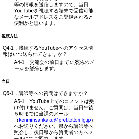
等の情報を送信しますので、当日
YouTubeを視聴する端末で受信可能
なメールアドレスをご登録されると
便利かと思います。
視聴方法
Q4-1．
接続するYouTubeへのアクセス情
報はいつ送られてきますか？
A4-1．
交流会の前日まで
に案内のメ
ールを送信します。
当日
Q5-1．講師等
への質問はできますか？
A5-1．YouTube上でのコメントは受
け付けません。ご質問は、当日午後
５時までに当課のメール
（
kenminsankaku@pref.tottori.lg.jp
）
へお送りください。県から講師等へ
照会し、後日県から質問者の方へメ
ールにてご回答します。