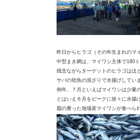
昨日からヒラゴ（その年生まれのマ
中型まき網は、マイワシ主体で180
残念ながらターゲットのヒラゴはほ
サバの幼魚の混ざりで水揚げしてい
例年、７月といえばマイワシは少量
とはいえ６月をピークに徐々に水揚
脂の乗った地場産マイワシが食べら