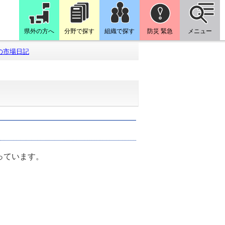
県外の方へ
分野で探す
組織で探す
防災 緊急
メニュー
の市場日記
っています。
。