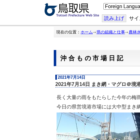
こ
の
ペ
ー
読み上げ
サイ
ジ
を
翻
現在の位置：
ホーム
県の組織と仕事
農林
訳
す
る
沖合もの市場日記
2021年7月14日
2021年7月14日 まき網・マグロ＠境
長く大量の雨をもたらした今年の梅
今日の県営境港市場には大中型まき