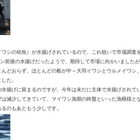
イワシの幼魚）が水揚げされているので、これ狙いで市場調査
トン前後の水揚げだったようで、期待して市場に向かいました
とんどおらず、ほとんどの船が中～大羽イワシとウルメイワシ
ました。
の水揚げに留まるのですが、今年は未だに主体で水揚げされて
げは減少してきていて、マイワシ漁期の終盤といった漁模様と
れるのもあともう少しです。