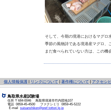
そして、今期の境港におけるマグロ
季節の風物詩である境港産マグロ、
まだ食べられていない方は、この機
と
個人情報保護
|
リンクについて
|
著作権について
|
アクセシ
り
ネ
ッ
鳥取県水産試験場
ト
住所 〒684-0046
鳥取県境港市竹内団地107
電話
0859-45-4500
ファクシミリ 0859-45-5222
へ
E-mail
suisanshiken@pref.tottori.lg.jp
の