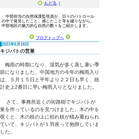
もどる
｜
中部担当の自然保護監視員が、日々のパトロール
の中で発見したこと、感じたこと等を綴りながら、
中部地区の魅力的な自然の数々をご紹介します。
ブログトップへ
2021年6月18日
キジバトの営巣
梅雨の時期になり、湿気が多く蒸し暑い季
節になりました。中国地方の今年の梅雨入り
は、５月１５日と平年より２２日も早く、統
計史上2番目に早い梅雨入りとなりました。
さて、事務所近くの街路樹でキジバトが
巣を作っているのを見つけました。木の中を
覗くと、木の枝の上に枯れ枝が積み重ねられ
ていて、キジバトが１羽座って抱卵していま
した。