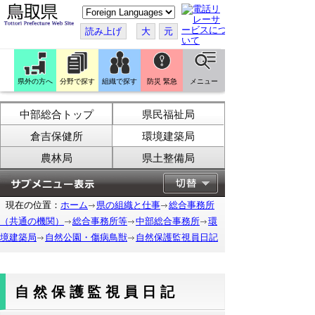
こ
の
ペ
読み上げ
大
元
ー
ジ
を
翻
訳
県外の方へ
分野で探す
組織で探す
防災 緊急
メニュー
す
る
中部総合トップ
県民福祉局
倉吉保健所
環境建築局
農林局
県土整備局
現在の位置：
ホーム
県の組織と仕事
総合事務所
（共通の機関）
総合事務所等
中部総合事務所
環
境建築局
自然公園・傷病鳥獣
自然保護監視員日記
自然保護監視員日記