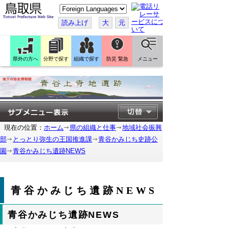
こ
の
ペ
読み上げ
大
元
ー
ジ
を
翻
訳
県外の方へ
分野で探す
組織で探す
防災 緊急
メニュー
す
る
現在の位置：
ホーム
県の組織と仕事
地域社会振興
部
とっとり弥生の王国推進課
青谷かみじち史跡公
園
青谷かみじち遺跡NEWS
青谷かみじち遺跡NEWS
青谷かみじち遺跡NEWS