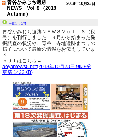
青谷かみじち遺跡
2018年10月23日
NEWS Vol.８（2018
Autumn）
一覧にもどる
青谷かみじち遺跡ＮＥＷＳＶｏｌ．８（秋
号）を刊行しました！９月から始まった発
掘調査の状況や、青谷上寺地遺跡まつりの
様子について最新の情報をお伝えしていま
す。
ｐｄｆはこちら→
aoyamews8.pdf(2018年10月23日 9時9分
更新 1422KB)