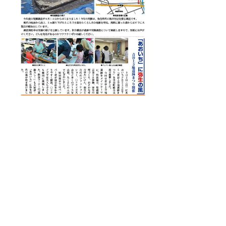
▲ページ上部に戻る
と
個人情報保護
|
リンクについて
|
著作権に
り
ついて
|
アクセシビリティ
ネ
鳥取県立青谷かみじち史跡公園
ッ
・史跡活用・整備等に関すること
住所 〒689-0534 鳥取市青谷町吉川17
ト
電話 0857-30ー4110 ファクシミリ 0857-30-