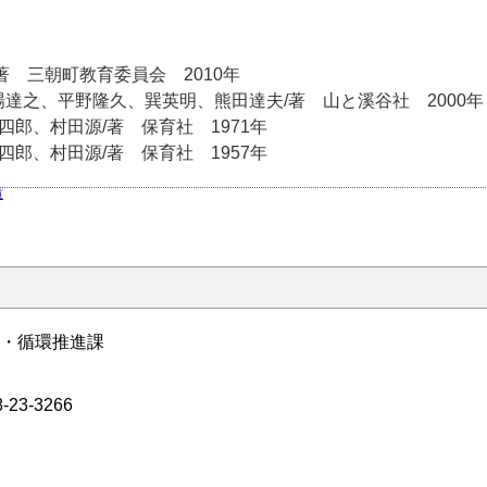
 三朝町教育委員会 2010年
達之、平野隆久、巽英明、熊田達夫/著 山と溪谷社 2000年
郎、村田源/著 保育社 1971年
郎、村田源/著 保育社 1957年
道
・循環推進課
23-3266