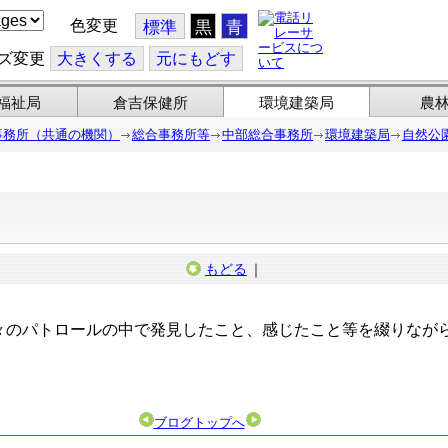
色変更
標準
黒
青
ズ変更
大
きくする
元
にもどす
福祉局
倉吉保健所
環境建築局
農
事務所（共通の機関）
総合事務所等
中部総合事務所
環境建築局
自然公
もどる
｜
のパトロールの中で発見したこと、感じたこと等を綴りなが
ブログトップへ