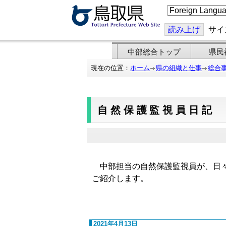
こ
の
ペ
ー
読み上げ
サイ
ジ
を
翻
中部総合トップ
県民
訳
す
現在の位置：
ホーム
県の組織と仕事
総合
る
自然保護監視員日記
中部担当の自然保護監視員が、日々
ご紹介します。
2021年4月13日