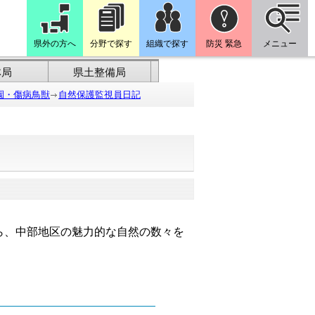
県外の方へ
分野で探す
組織で探す
防災 緊急
メニュー
林局
県土整備局
園・傷病鳥獣
自然保護監視員日記
ら、中部地区の魅力的な自然の数々を