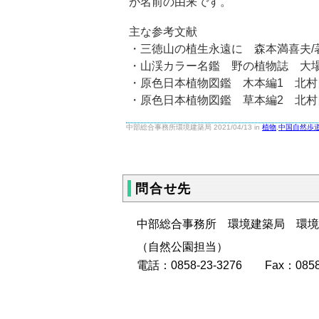
が名前の由来です。
主な参考文献
・三徳山の植生永遠に 森本満喜夫/著
・山渓カラー名鑑 野の植物誌 大場
・原色日本植物図鑑 木本編1 北村四
・原色日本植物図鑑 草本編2 北村四
中部総合事務所環境建築局 2021/04/13 in
植物
,
中国自然歩
問合せ先
中部総合事務所 環境建築局 環境
（自然公園担当）
電話：0858-23-3276 Fax：0858-