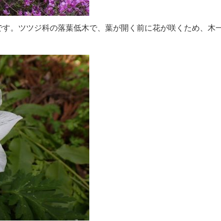
す。ツツジ科の落葉低木で、葉が開く前に花が咲くため、木