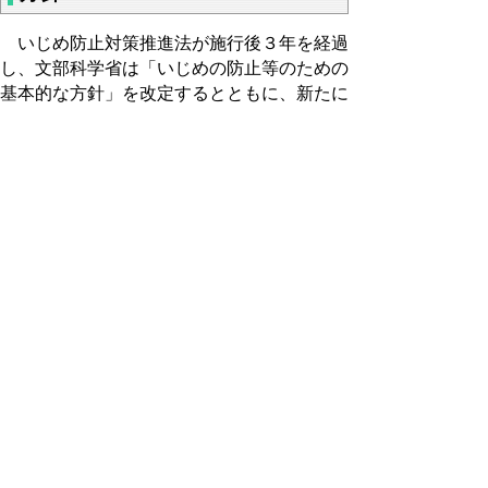
いじめ防止対策推進法が施行後３年を経過
し、文部科学省は「いじめの防止等のための
基本的な方針」を改定するとともに、新たに
「いじめの重大事態の調査に関するガイドラ
イン」を策定しました。
これを受け、鳥取県では「鳥取県いじめの
防止等のための基本的な方針」を改定しまし
た。
○改定版「鳥取県いじめの防止等のための基
本的な方針」の概要
はじめに
１ いじめの定義と認知
２ いじめに対する基本的な認識
３ いじめの防止のための方針と組織
４ 未然防止の取組
５ 早期発見
６ 早期対応・事案対処