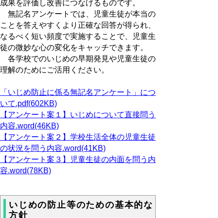
成果を評価し改善につなげるものです。
無記名アンケートでは、児童生徒が本当の
ことを答えやすくより正確な回答が得られ、
なるべく短い頻度で実施することで、児童生
徒の微妙な心の変化をキャッチできます。
各学校でのいじめの早期発見や児童生徒の
理解のためにご活用ください。
「いじめ防止に係る無記名アンケート」につ
いて.pdf(602KB)
【アンケート案１】いじめについて直接問う
内容.word(46KB)
【アンケート案２】学校生活全体の児童生徒
の状況を問う内容.word(41KB)
【アンケート案３】児童生徒の内面を問う内
容.word(78KB)
いじめの防止等のための基本的な
方針