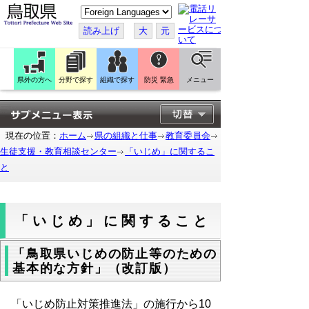
こ
の
ペ
読み上げ
大
元
ー
ジ
を
翻
訳
県外の方へ
分野で探す
組織で探す
防災 緊急
メニュー
す
る
現在の位置：
ホーム
県の組織と仕事
教育委員会
生徒支援・教育相談センター
「いじめ」に関するこ
と
「いじめ」に関すること
「鳥取県いじめの防止等のための
基本的な方針」（改訂版）
「いじめ防止対策推進法」の施行から10