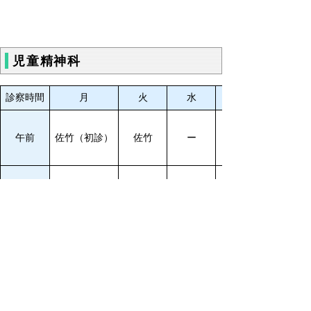
児童精神科
診察時間
月
火
水
午前
佐竹（初診）
佐竹
ー
午後
佐竹
佐竹
佐竹
歯科