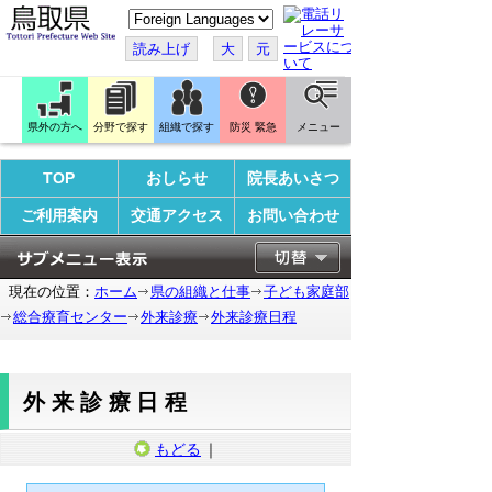
こ
の
ペ
読み上げ
大
元
ー
ジ
を
翻
訳
県外の方へ
分野で探す
組織で探す
防災 緊急
メニュー
す
る
TOP
おしらせ
院長あいさつ
ご利用案内
交通アクセス
お問い合わせ
現在の位置：
ホーム
県の組織と仕事
子ども家庭部
総合療育センター
外来診療
外来診療日程
外来診療日程
もどる
｜