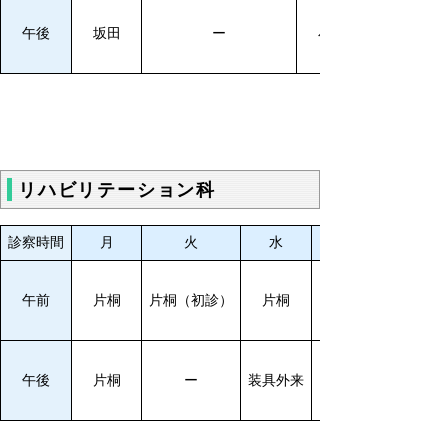
午後
坂田
ー
小枝
リハビリテーション科
診察時間
月
火
水
プレーリー外来
午前
片桐
片桐（初診）
片桐
プレーリー外来
午後
片桐
ー
装具外来