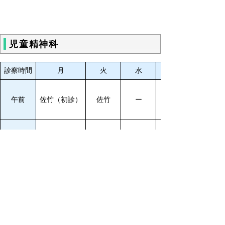
児童精神科
診察時間
月
火
水
午前
佐竹（初診）
佐竹
ー
午後
佐竹
佐竹
佐竹
歯科