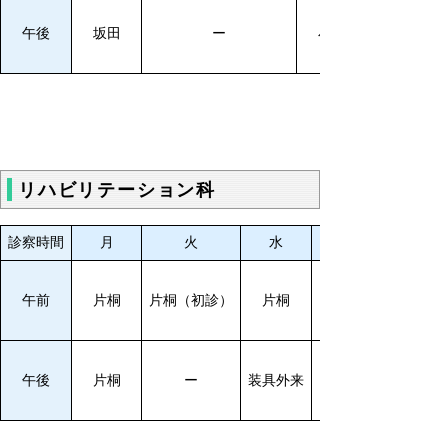
午後
坂田
ー
小枝
リハビリテーション科
診察時間
月
火
水
プレーリー外来
午前
片桐
片桐（初診）
片桐
プレーリー外来
午後
片桐
ー
装具外来