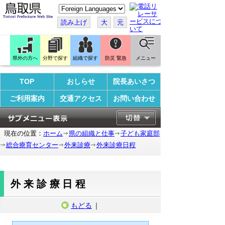
こ
の
ペ
読み上げ
大
元
ー
ジ
を
翻
訳
県外の方へ
分野で探す
組織で探す
防災 緊急
メニュー
す
る
TOP
おしらせ
院長あいさつ
ご利用案内
交通アクセス
お問い合わせ
現在の位置：
ホーム
県の組織と仕事
子ども家庭部
総合療育センター
外来診療
外来診療日程
外来診療日程
もどる
｜