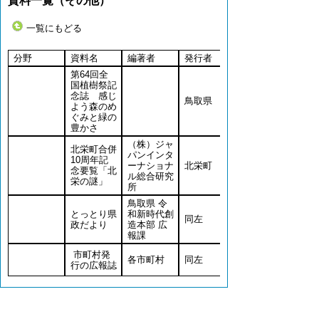
資料一覧（その他）
一覧にもどる
分野
資料名
編著者
発行者
第64回全
国植樹祭記
念誌 感じ
鳥取県
よう森のめ
ぐみと緑の
豊かさ
（株）ジャ
北栄町合併
パンインタ
10周年記
ーナショナ
北栄町
念要覧「北
ル総合研究
栄の謎」
所
鳥取県 令
とっとり県
和新時代創
同左
政だより
造本部 広
報課
市町村発
各市町村
同左
行の広報誌
▲ページ上部に戻る