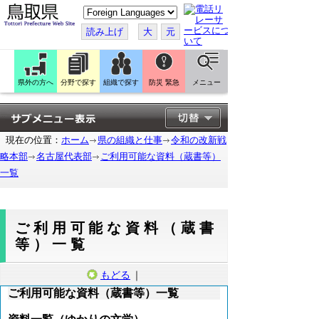
こ
の
ペ
読み上げ
大
元
ー
ジ
を
翻
訳
県外の方へ
分野で探す
組織で探す
防災 緊急
メニュー
す
る
現在の位置：
ホーム
県の組織と仕事
令和の改新戦
略本部
名古屋代表部
ご利用可能な資料（蔵書等）
一覧
ご利用可能な資料（蔵書
等）一覧
もどる
｜
ご利用可能な資料（蔵書等）一覧