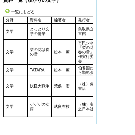
資料一覧（ゆかりの文学）
一覧にもどる
分野
資料名
編著者
発行者
とっとり文
鳥取県立図
文学
学の情景
書館
市民シネマ
「梨の花は
梨の花は春
文学
松本 薫
春の雪」制
の雪
作実行委員
会
伯耆国たた
文学
TATARA
松本 薫
ら顕彰会
（株）角川
文学
妖怪大戦争
荒俣 宏
書店
ゲゲゲの女
（株）実業
文学
武良布枝
房
之日本社
▲ページ上部に戻る