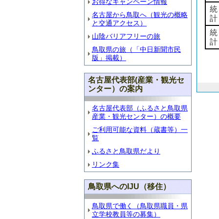
お得なキャンペーン情報
統
名古屋から鳥取へ（観光の概略
計
と交通アクセス）
統
山陰バリアフリーの旅
計
鳥取県の旅（「中日新聞市民
版」掲載）
名古屋代表部(産業・観光セ
ンター）の案内
名古屋代表部（ふるさと鳥取県
産業・観光センター）の概要
ご利用可能な資料（蔵書等）一
覧
ふるさと鳥取県だより
リンク集
鳥取県へのIJU（移住）
鳥取県で働く（鳥取県職員・県
立学校教員等の募集）