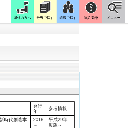
県外の方へ
分野で探す
組織で探す
防災 緊急
メニュー
発行
参考情報
年
新時代創造本
2018
平成29年
～
度版～