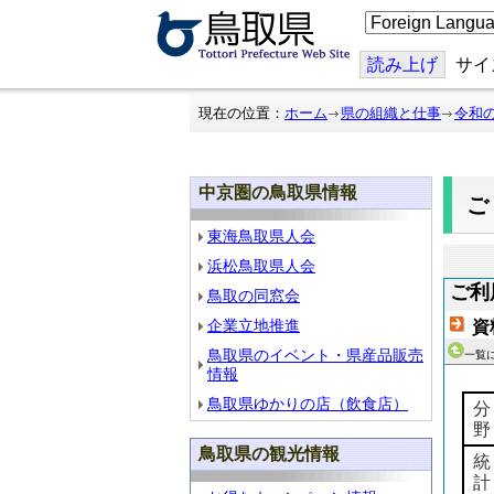
こ
の
ペ
ー
読み上げ
サイ
ジ
を
翻
現在の位置：
ホーム
県の組織と仕事
令和
訳
す
る
中京圏の鳥取県情報
東海鳥取県人会
浜松鳥取県人会
ご利
鳥取の同窓会
企業立地推進
資
鳥取県のイベント・県産品販売
一覧
情報
鳥取県ゆかりの店（飲食店）
分
野
鳥取県の観光情報
統
計