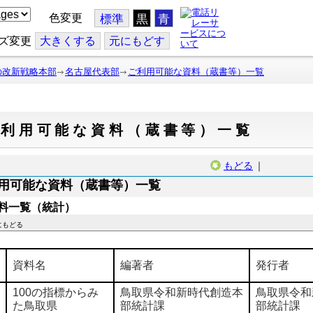
色変更
標準
黒
青
ズ変更
大
きくする
元
にもどす
の改新戦略本部
名古屋代表部
ご利用可能な資料（蔵書等）一覧
ご利用可能な資料（蔵書等）一覧
もどる
｜
用可能な資料（蔵書等）一覧
料一覧（統計）
にもどる
資料名
編著者
発行者
100の指標からみ
鳥取県令和新時代創造本
鳥取県令和
た鳥取県
部統計課
部統計課