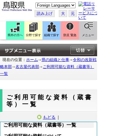
こ
の
ペ
読み上げ
大
元
ー
ジ
を
翻
訳
県外の方へ
分野で探す
組織で探す
防災 緊急
メニュー
す
る
現在の位置：
ホーム
県の組織と仕事
令和の改新戦
略本部
名古屋代表部
ご利用可能な資料（蔵書等）
一覧
ご利用可能な資料（蔵書
等）一覧
もどる
｜
ご利用可能な資料（蔵書等）一覧