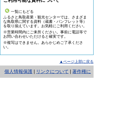
ご利用可能な資料について
一覧にもどる
ふるさと鳥取産業・観光センターでは、さまざま
な鳥取県に関する資料（蔵書・パンフレット等）
を取り揃えています。お気軽にご利用ください。
※営業時間内にご来所ください。事前に電話等で
お問い合わせいただけると確実です。
※複写はできません。あらかじめご了承くださ
い。
▲ページ上部に戻る
と
個人情報保護
|
リンクについて
|
著作権に
り
ついて
|
アクセシビリティ
ネ
鳥取県
令和の改新戦略本部 政策戦
ッ
略局
名古屋代表部
ト
住所 〒460-0008
へ
名古屋市中区栄４丁目１－１中日ビル５
階
の
電話
052-262-5411