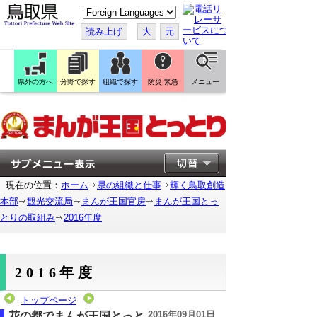
こ
の
ペ
読み上げ
大
元
ー
ジ
を
翻
訳
県外の方へ
分野で探す
組織で探す
防災 緊急
メニュー
す
る
現在の位置：
ホーム
県の組織と仕事
輝く鳥取創造
本部
観光交流局
まんが王国官房
まんが王国とっ
とりの取組み
2016年度
2016年度
トップページ
2016年09月01日
花の都でまんが王国とっと