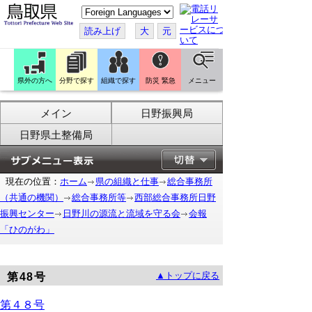
こ
の
ペ
読み上げ
大
元
ー
ジ
を
翻
訳
県外の方へ
分野で探す
組織で探す
防災 緊急
メニュー
す
る
メイン
日野振興局
日野県土整備局
現在の位置：
ホーム
県の組織と仕事
総合事務所
（共通の機関）
総合事務所等
西部総合事務所日野
振興センター
日野川の源流と流域を守る会
会報
「ひのがわ」
▲トップに戻る
第48号
第４８号