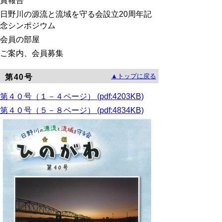
賞報告
日野川の源流と流域を守る会設立20周年記
念シンポジウム
会員の部屋
ご案内、会員募集
▲トップに戻る
第40号
第４０号（１－４ページ） (pdf:4203KB)
第４０号（５－８ページ） (pdf:4834KB)