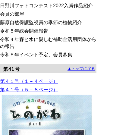
日野川フォトコンテスト2022入賞作品紹介
会員の部屋
藤原自然保護監視員の季節の植物紹介
令和５年総会開催報告
令和４年森と水に親しむ補助金活用団体から
の報告
令和５年イベント予定、会員募集
▲トップに戻る
第41号
第
４１号（１－４ページ）
第
４１号（５－８ページ）