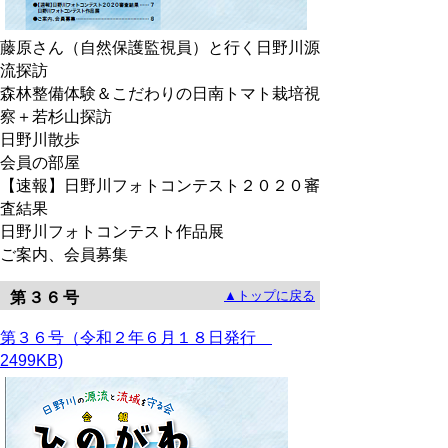
藤原さん（自然保護監視員）と行く日野川源
流探訪
森林整備体験＆こだわりの日南トマト栽培視
察＋若杉山探訪
日野川散歩
会員の部屋
【速報】日野川フォトコンテスト２０２０審
査結果
日野川フォトコンテスト作品展
ご案内、会員募集
▲トップに戻る
第３６号
第３６号（令和２年６月１８日発行
2499KB)