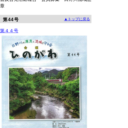
章
▲トップに戻る
第44号
第
４４号