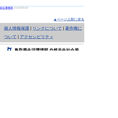
砂丘事務所
2018/05/16
▲ページ上部に戻る
と
個人情報保護
|
リンクについて
|
著作権に
り
ついて
|
アクセシビリティ
ネ
鳥取県生活環境部 自然共生社会局
ッ
自然共生課
住所 〒680-8570
ト
鳥取県鳥取市東町1丁目220
へ
電話
0857-26-7199
ファクシミリ 0857-26-7561
の
E-mail
shizen-kyousei@pref.tottori.lg.jp
「メールでの問い合わせについてお願い」
ドメイン指定受信・拒否などの設定をされてい
る場合は、「@pref.tottori.lg.jp」からの電子メールを
受信可能な設定としてください。
鳥取砂丘レンジャー詰所