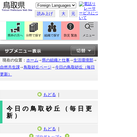
こ
の
ペ
読み上げ
大
元
ー
ジ
を
翻
訳
県外の方へ
分野で探す
組織で探す
防災 緊急
メニュー
す
る
現在の位置：
ホーム
県の組織と仕事
生活環境部
自然共生課
鳥取砂丘ページ
今日の鳥取砂丘（毎日
更新）
もどる
｜
今日の鳥取砂丘（毎日更
新）
もどる
｜
ブログトップへ