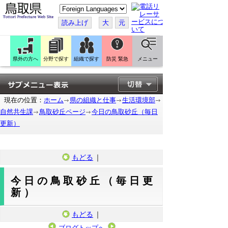
こ
の
ペ
読み上げ
大
元
ー
ジ
を
翻
訳
県外の方へ
分野で探す
組織で探す
防災 緊急
メニュー
す
る
現在の位置：
ホーム
県の組織と仕事
生活環境部
自然共生課
鳥取砂丘ページ
今日の鳥取砂丘（毎日
更新）
もどる
｜
今日の鳥取砂丘（毎日更
新）
もどる
｜
ブログトップへ