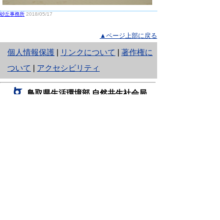
砂丘事務所
2018/05/17
▲ページ上部に戻る
と
個人情報保護
|
リンクについて
|
著作権に
り
ついて
|
アクセシビリティ
ネ
鳥取県生活環境部 自然共生社会局
ッ
自然共生課
住所 〒680-8570
ト
鳥取県鳥取市東町1丁目220
へ
電話
0857-26-7199
ファクシミリ 0857-26-7561
の
E-mail
shizen-kyousei@pref.tottori.lg.jp
「メールでの問い合わせについてお願い」
ドメイン指定受信・拒否などの設定をされてい
る場合は、「@pref.tottori.lg.jp」からの電子メールを
受信可能な設定としてください。
鳥取砂丘レンジャー詰所