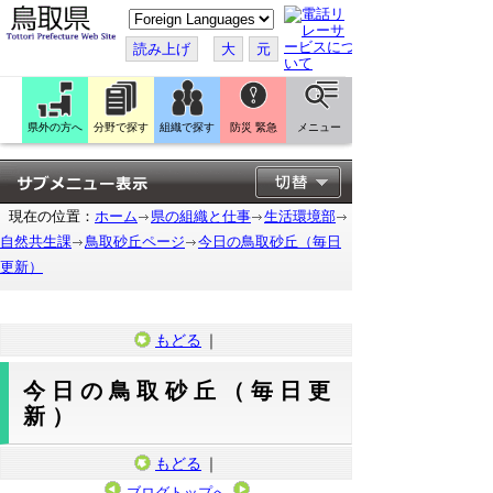
こ
の
ペ
読み上げ
大
元
ー
ジ
を
翻
訳
県外の方へ
分野で探す
組織で探す
防災 緊急
メニュー
す
る
現在の位置：
ホーム
県の組織と仕事
生活環境部
自然共生課
鳥取砂丘ページ
今日の鳥取砂丘（毎日
更新）
もどる
｜
今日の鳥取砂丘（毎日更
新）
もどる
｜
ブログトップへ