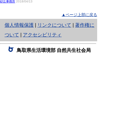
砂丘事務所
2018/04/13
▲ページ上部に戻る
と
個人情報保護
|
リンクについて
|
著作権に
り
ついて
|
アクセシビリティ
ネ
鳥取県生活環境部 自然共生社会局
ッ
自然共生課
住所 〒680-8570
ト
鳥取県鳥取市東町1丁目220
へ
電話
0857-26-7199
ファクシミリ 0857-26-7561
の
E-mail
shizen-kyousei@pref.tottori.lg.jp
「メールでの問い合わせについてお願い」
ドメイン指定受信・拒否などの設定をされてい
る場合は、「@pref.tottori.lg.jp」からの電子メールを
受信可能な設定としてください。
鳥取砂丘レンジャー詰所
住所 〒689-0105