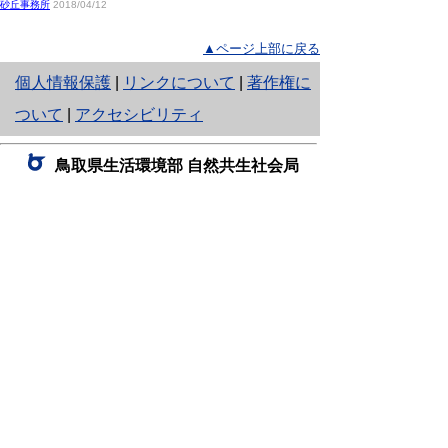
砂丘事務所
2018/04/12
▲ページ上部に戻る
と
個人情報保護
|
リンクについて
|
著作権に
り
ついて
|
アクセシビリティ
ネ
鳥取県生活環境部 自然共生社会局
ッ
自然共生課
住所 〒680-8570
ト
鳥取県鳥取市東町1丁目220
へ
電話
0857-26-7199
ファクシミリ 0857-26-7561
の
E-mail
shizen-kyousei@pref.tottori.lg.jp
「メールでの問い合わせについてお願い」
ドメイン指定受信・拒否などの設定をされてい
る場合は、「@pref.tottori.lg.jp」からの電子メールを
受信可能な設定としてください。
鳥取砂丘レンジャー詰所
住所 〒689-0105