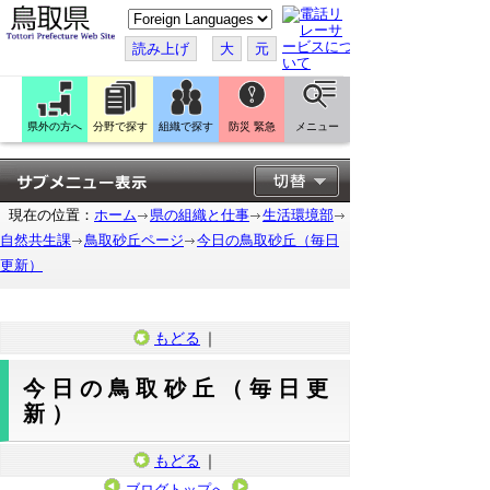
こ
の
ペ
読み上げ
大
元
ー
ジ
を
翻
訳
県外の方へ
分野で探す
組織で探す
防災 緊急
メニュー
す
る
現在の位置：
ホーム
県の組織と仕事
生活環境部
自然共生課
鳥取砂丘ページ
今日の鳥取砂丘（毎日
更新）
もどる
｜
今日の鳥取砂丘（毎日更
新）
もどる
｜
ブログトップへ