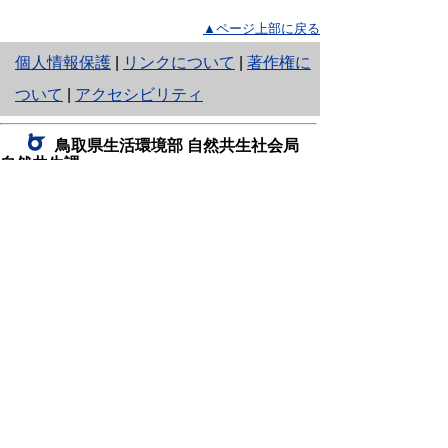
▲ページ上部に戻る
と
個人情報保護
|
リンクについて
|
著作権に
り
ついて
|
アクセシビリティ
ネ
鳥取県生活環境部 自然共生社会局
ッ
自然共生課
住所 〒680-8570
ト
鳥取県鳥取市東町1丁目220
へ
電話
0857-26-7199
ファクシミリ 0857-26-7561
の
E-mail
shizen-kyousei@pref.tottori.lg.jp
「メールでの問い合わせについてお願い」
ドメイン指定受信・拒否などの設定をされてい
る場合は、「@pref.tottori.lg.jp」からの電子メールを
受信可能な設定としてください。
鳥取砂丘レンジャー詰所
住所 〒689-0105
鳥取市福部町湯山2164-661