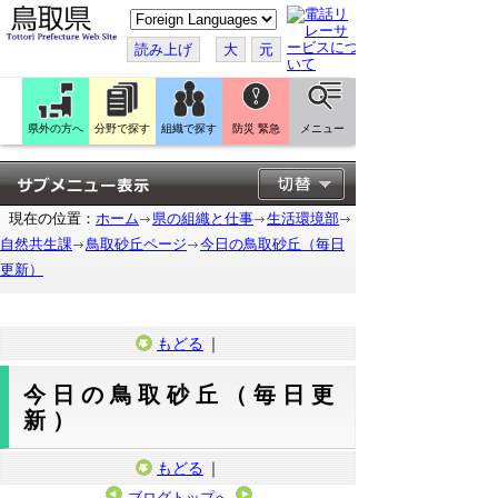
こ
の
ペ
読み上げ
大
元
ー
ジ
を
翻
訳
県外の方へ
分野で探す
組織で探す
防災 緊急
メニュー
す
る
現在の位置：
ホーム
県の組織と仕事
生活環境部
自然共生課
鳥取砂丘ページ
今日の鳥取砂丘（毎日
更新）
もどる
｜
今日の鳥取砂丘（毎日更
新）
もどる
｜
ブログトップへ