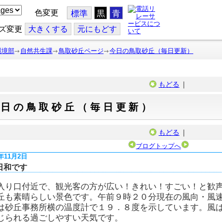
色変更
標準
黒
青
ズ変更
大
きくする
元
にもどす
環境部
自然共生課
鳥取砂丘ページ
今日の鳥取砂丘（毎日更新）
もどる
｜
今日の鳥取砂丘（毎日更新）
もどる
｜
ブログトップへ
7年11月2日
日和です
入り口付近で、観光客の方が広い！きれい！すごい！と歓
丘も素晴らしい景色です。午前９時２０分現在の風向・風
は砂丘事務所横の温度計で１９．８度を示しています。風
じられる過ごしやすい天気です。