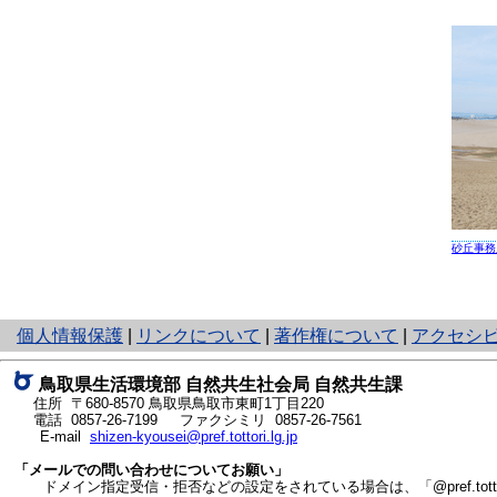
砂丘事務
と
個人情報保護
|
リンクについて
|
著作権について
|
アクセシ
り
ネ
鳥取県生活環境部 自然共生社会局 自然共生課
ッ
住所 〒680-8570
鳥取県鳥取市東町1丁目220
ト
電話
0857-26-7199
ファクシミリ 0857-26-7561
E-mail
shizen-kyousei@pref.tottori.lg.jp
へ
の
「メールでの問い合わせについてお願い」
ドメイン指定受信・拒否などの設定をされている場合は、「@pref.tottor