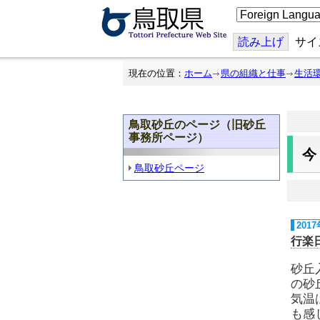
こ
の
ペ
ー
読み上げ
サイ
ジ
を
翻
現在の位置：
ホーム
県の組織と仕事
生活
訳
す
る
鳥取砂丘のページ（旧砂丘
事務所ページ）
鳥取砂丘ページ
201
行楽
砂丘
の砂
気温
も感