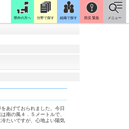
県外の方へ
分野で探す
組織で探す
防災 緊急
メニュー
声をあげておられました。今日
速は南の風４．５メートルで、
は冷たいですが、心地よい陽気