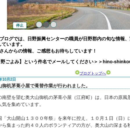
停止
ブログでは、日野振興センターの職員が日野郡内の旬な情報、
しています。
さんからの情報、ご感想もお待ちしています！
よみ】という件名でメールしてください＞＞hino-shinkou@pref.
ブログトップへ
7年10月2日
山御机茅葺小屋で葺替作業が行われました。
の南壁を望む奥大山御机の茅葺小屋（江府町）は、日本の原風
人気を集めています。
国「大山開山１３００年祭」を来年に控え、１０月１日（日）
から集まった約４０人のボランティアの方が、奥大山の深まる