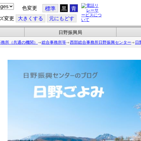
色変更
標準
黒
青
ズ変更
大
きくする
元
にもどす
日野振興局
事務所（共通の機関）
総合事務所等
西部総合事務所日野振興センター
日