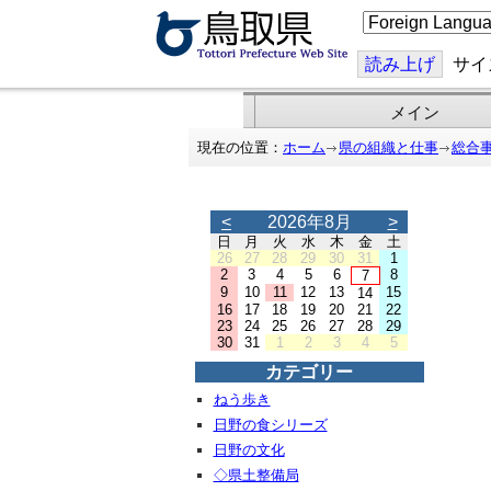
こ
の
ペ
ー
読み上げ
サイ
ジ
を
翻
メイン
訳
す
現在の位置：
ホーム
県の組織と仕事
総合
る
<
2026年8月
>
日
月
火
水
木
金
土
26
27
28
29
30
31
1
2
3
4
5
6
8
7
9
10
11
12
13
15
14
16
17
18
19
20
21
22
23
24
25
26
27
28
29
30
31
1
2
3
4
5
カテゴリー
ねう歩き
日野の食シリーズ
日野の文化
◇県土整備局