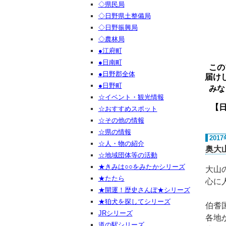
◇県民局
◇日野県土整備局
◇日野振興局
◇農林局
●江府町
●日南町
この
●日野郡全体
届け
●日野町
みな
☆イベント・観光情報
【日野ご
☆おすすめスポット
☆その他の情報
☆県の情報
201
☆人・物の紹介
奥大
☆地域団体等の活動
★きみは○○をみたかシリーズ
大山
★たたら
心に
★開運！歴史さんぽ★シリーズ
★狛犬を探してシリーズ
伯耆
JRシリーズ
各地
道の駅シリーズ