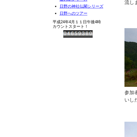
流し
日野の神社仏閣シリーズ
日野へのツアー
平成24年4月１１日午後4時
カウントスタート！
参加
いし