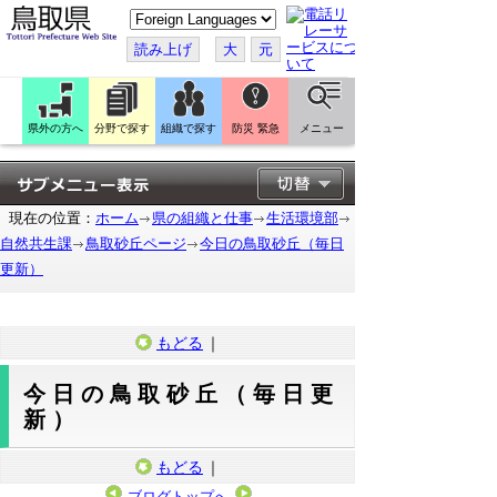
こ
の
ペ
読み上げ
大
元
ー
ジ
を
翻
訳
県外の方へ
分野で探す
組織で探す
防災 緊急
メニュー
す
る
現在の位置：
ホーム
県の組織と仕事
生活環境部
自然共生課
鳥取砂丘ページ
今日の鳥取砂丘（毎日
更新）
もどる
｜
今日の鳥取砂丘（毎日更
新）
もどる
｜
ブログトップへ