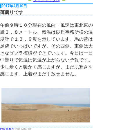
2017年4月10日
薄曇りです
午前９時１０分現在の風向・風速は東北東の
風３．８メートル、気温は砂丘事務所横の温
度計で１３．９度を示しています。馬の背は
足跡でいっぱいですが、その西側、東側は大
きなゼブラ模様ができています。今日は一日
中曇りで気温は気温が上がらない予報です。
少し歩くと暖かく感じますが、まだ肌寒さを
感じます。上着がまだ手放せません。
砂丘事務所
2017/04/10