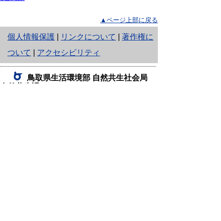
▲ページ上部に戻る
と
個人情報保護
|
リンクについて
|
著作権に
り
ついて
|
アクセシビリティ
ネ
鳥取県生活環境部 自然共生社会局
ッ
自然共生課
住所 〒680-8570
ト
鳥取県鳥取市東町1丁目220
へ
電話
0857-26-7199
ファクシミリ 0857-26-7561
の
E-mail
shizen-kyousei@pref.tottori.lg.jp
「メールでの問い合わせについてお願い」
ドメイン指定受信・拒否などの設定をされてい
る場合は、「@pref.tottori.lg.jp」からの電子メールを
受信可能な設定としてください。
鳥取砂丘レンジャー詰所
住所 〒689-0105
鳥取市福部町湯山2164-661