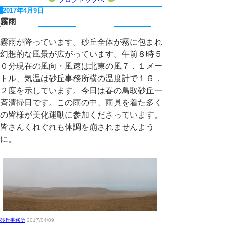
2017年4月9日
霧雨
霧雨が降っています。砂丘全体が霧に包まれ
幻想的な風景が広がっています。午前８時５
０分現在の風向・風速は北東の風７．１メー
トル、気温は砂丘事務所横の温度計で１６．
２度を示しています。今日は春の鳥取砂丘一
斉清掃日です。この雨の中、雨具を着た多く
の皆様が美化運動に参加くださっています。
皆さんくれぐれも体調を崩されませんよう
に。
砂丘事務所
2017/04/09