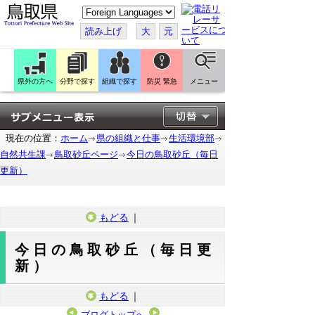
こ
の
ペ
読み上げ
大
元
ー
ジ
を
翻
訳
県外の方へ
分野で探す
組織で探す
防災 緊急
メニュー
す
る
現在の位置：
ホーム
県の組織と仕事
生活環境部
自然共生課
鳥取砂丘ページ
今日の鳥取砂丘（毎日
更新）
もどる
｜
今日の鳥取砂丘（毎日更
新）
もどる
｜
ブログトップへ