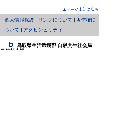
▲ページ上部に戻る
と
個人情報保護
|
リンクについて
|
著作権に
り
ついて
|
アクセシビリティ
ネ
鳥取県生活環境部 自然共生社会局
ッ
自然共生課
住所 〒680-8570
ト
鳥取県鳥取市東町1丁目220
へ
電話
0857-26-7199
ファクシミリ 0857-26-7561
の
E-mail
shizen-kyousei@pref.tottori.lg.jp
「メールでの問い合わせについてお願い」
ドメイン指定受信・拒否などの設定をされてい
る場合は、「@pref.tottori.lg.jp」からの電子メールを
受信可能な設定としてください。
鳥取砂丘レンジャー詰所
住所 〒689-0105
鳥取市福部町湯山2164-661