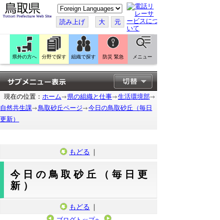
こ
の
ペ
読み上げ
大
元
ー
ジ
を
翻
訳
県外の方へ
分野で探す
組織で探す
防災 緊急
メニュー
す
る
現在の位置：
ホーム
県の組織と仕事
生活環境部
自然共生課
鳥取砂丘ページ
今日の鳥取砂丘（毎日
更新）
もどる
｜
今日の鳥取砂丘（毎日更
新）
もどる
｜
ブログトップへ