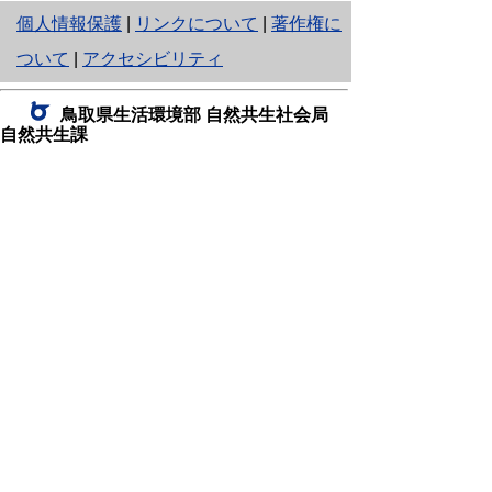
と
個人情報保護
|
リンクについて
|
著作権に
り
ついて
|
アクセシビリティ
ネ
鳥取県生活環境部 自然共生社会局
ッ
自然共生課
住所 〒680-8570
ト
鳥取県鳥取市東町1丁目220
へ
電話
0857-26-7199
ファクシミリ 0857-26-7561
の
E-mail
shizen-kyousei@pref.tottori.lg.jp
「メールでの問い合わせについてお願い」
ドメイン指定受信・拒否などの設定をされてい
る場合は、「@pref.tottori.lg.jp」からの電子メールを
受信可能な設定としてください。
鳥取砂丘レンジャー詰所
住所 〒689-0105
鳥取市福部町湯山2164-661
（一般財団法人自然公園財団鳥取支部
内）
電話
22-0581
0582
,
0583