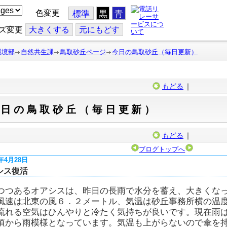
色変更
標準
黒
青
ズ変更
大
きくする
元
にもどす
環境部
自然共生課
鳥取砂丘ページ
今日の鳥取砂丘（毎日更新）
もどる
｜
今日の鳥取砂丘（毎日更新）
もどる
｜
ブログトップへ
6年4月28日
シス復活
つつあるオアシスは、昨日の長雨で水分を蓄え、大きくな
風速は北東の風６．２メートル、気温は砂丘事務所横の温
流れる空気はひんやりと冷たく気持ちが良いです。現在雨
頃から雨模様となっています。気温も上がらないので傘を