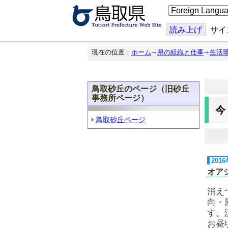
こ
の
ペ
ー
読み上げ
サイ
ジ
を
翻
現在の位置：
ホーム
県の組織と仕事
生活
訳
す
る
鳥取砂丘のページ（旧砂丘
事務所ページ）
鳥取砂丘ページ
201
オア
消え
向・
す。
お昼