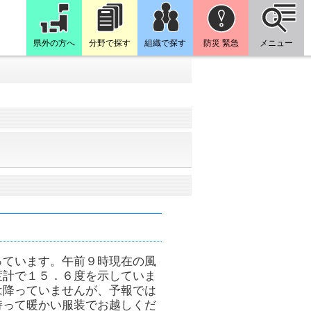
県外の方へ
分野で探す
組織で探す
防災 緊急
メニュー
っています。午前９時現在の風
度計で１５．６度を示していま
は降っていませんが、予報では
持って暖かい服装でお越しくだ