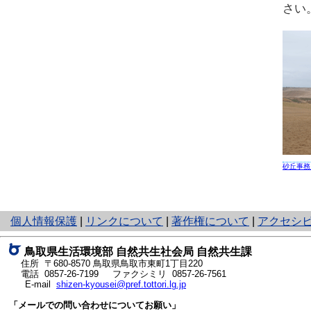
さい
砂丘事務
と
個人情報保護
|
リンクについて
|
著作権について
|
アクセシ
り
ネ
鳥取県生活環境部 自然共生社会局 自然共生課
ッ
住所 〒680-8570
鳥取県鳥取市東町1丁目220
ト
電話
0857-26-7199
ファクシミリ 0857-26-7561
E-mail
shizen-kyousei@pref.tottori.lg.jp
へ
の
「メールでの問い合わせについてお願い」