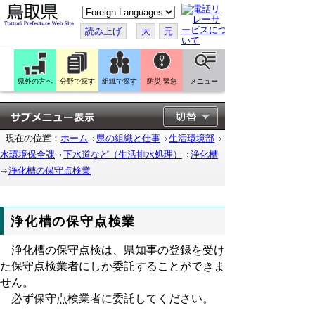
こ
の
ペ
読み上げ
大
元
ー
ジ
を
翻
訳
県外の方へ
分野で探す
組織で探す
防災 緊急
メニュー
す
る
現在の位置：
ホーム
県の組織と仕事
生活環境部
水環境保全課
下水道など（生活排水処理）
浄化槽
浄化槽の保守点検業
浄化槽の保守点検業
浄化槽の保守点検は、県知事の登録を受け
た保守点検業者にしか委託することができま
せん。
必ず保守点検業者に委託してください。