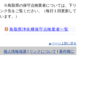
※鳥取県の保守点検業者については、下リ
ンク先をご覧ください。（毎日１回更新して
います。）
鳥取県浄化槽保守点検業者一覧
▲ページ上部に戻る
と
個人情報保護
|
リンクについて
|
著作権に
り
ついて
|
アクセシビリティ
ネ
ッ
鳥取県 生活環境部 自然共生社会局 水
環境保全課
ト
住所 〒680-8570
へ
鳥取県鳥取市東町1丁目220
電話
0857-26-7400
の
ファクシミリ 0857-26-7561
E-mail
mizukankyouhozen@pref.tottori.lg.jp