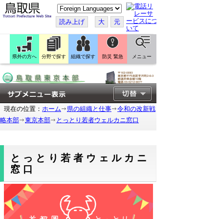
こ
の
ペ
読み上げ
大
元
ー
ジ
を
翻
訳
県外の方へ
分野で探す
組織で探す
防災 緊急
メニュー
す
る
現在の位置：
ホーム
県の組織と仕事
令和の改新戦
略本部
東京本部
とっとり若者ウェルカニ窓口
とっとり若者ウェルカニ
窓口