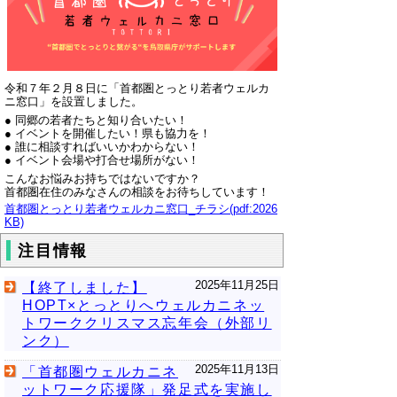
令和７年２月８日に「首都圏とっとり若者ウェルカ
ニ窓口」を設置しました。
● 同郷の若者たちと知り合いたい！
● イベントを開催したい！県も協力を！
● 誰に相談すればいいかわからない！
● イベント会場や打合せ場所がない！
こんなお悩みお持ちではないですか？
首都圏在住のみなさんの相談をお待ちしています！
首都圏とっとり若者ウェルカニ窓口_チラシ(pdf:2026
KB)
注目情報
2025年11月25日
【終了しました】
HOPT×とっとりへウェルカニネッ
トワーククリスマス忘年会（外部リ
ンク）
2025年11月13日
「首都圏ウェルカニネ
ットワーク応援隊」発足式を実施し