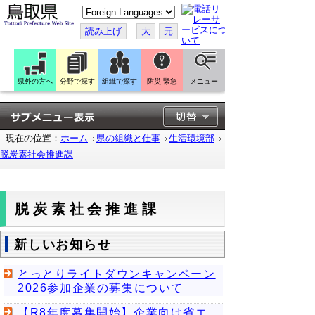
こ
の
ペ
読み上げ
大
元
ー
ジ
を
翻
訳
県外の方へ
分野で探す
組織で探す
防災 緊急
メニュー
す
る
現在の位置：
ホーム
県の組織と仕事
生活環境部
脱炭素社会推進課
脱炭素社会推進課
新しいお知らせ
とっとりライトダウンキャンペーン
2026参加企業の募集について
【R8年度募集開始】企業向け省エ