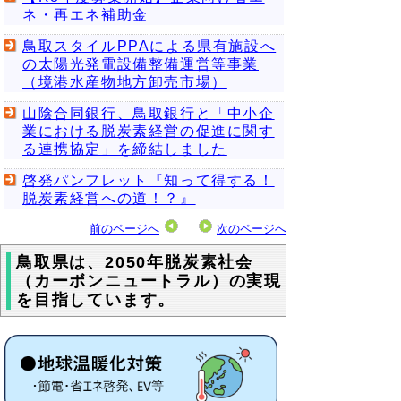
ネ・再エネ補助金
鳥取スタイルPPAによる県有施設へ
の太陽光発電設備整備運営等事業
（境港水産物地方卸売市場）
山陰合同銀行、鳥取銀行と「中小企
業における脱炭素経営の促進に関す
る連携協定」を締結しました
啓発パンフレット『知って得する！
脱炭素経営への道！？』
前のページへ
次のページへ
鳥取県は、2050年脱炭素社会
（カーボンニュートラル）の実現
を目指しています。