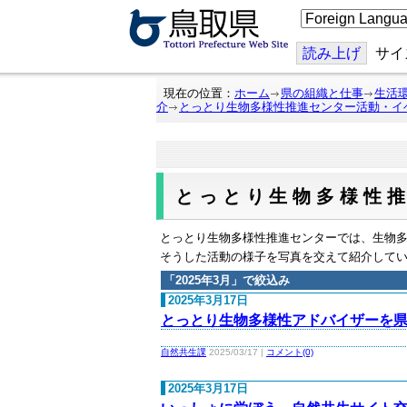
こ
の
ペ
ー
読み上げ
サイ
ジ
を
翻
現在の位置：
ホーム
県の組織と仕事
生活
訳
介
とっとり生物多様性推進センター活動・イ
す
る
とっとり生物多様性
とっとり生物多様性推進センターでは、生物
そうした活動の様子を写真を交えて紹介して
「
2025年3月
」で絞込み
2025年3月17日
とっとり生物多様性アドバイザーを
自然共生課
2025/03/17 |
コメント(0)
2025年3月17日