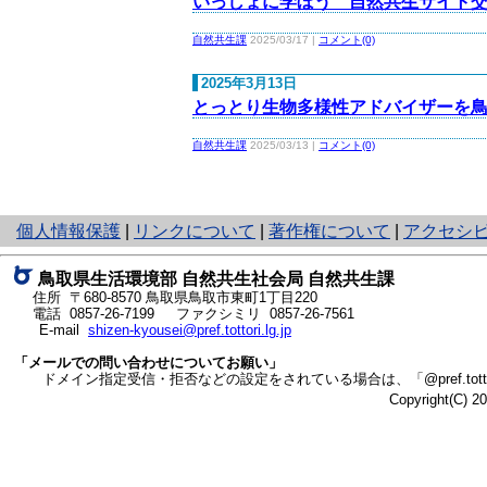
いっしょに学ぼう 自然共生サイト交
自然共生課
2025/03/17 |
コメント(0)
2025年3月13日
とっとり生物多様性アドバイザーを鳥取
自然共生課
2025/03/13 |
コメント(0)
と
個人情報保護
|
リンクについて
|
著作権について
|
アクセシ
り
ネ
鳥取県生活環境部 自然共生社会局 自然共生課
ッ
住所 〒680-8570
鳥取県鳥取市東町1丁目220
ト
電話
0857-26-7199
ファクシミリ 0857-26-7561
E-mail
shizen-kyousei@pref.tottori.lg.jp
へ
の
「メールでの問い合わせについてお願い」
ドメイン指定受信・拒否などの設定をされている場合は、「@pref.tottor
Copyright(C) 