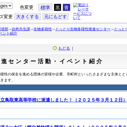
色変更
標準
黒
青
ズ変更
大
きくする
元
にもどす
環境部
自然共生課
生物多様性
とっとり生物多様性推進センター
とっと
ベント紹介
もどる
｜
推進センター活動・イベント紹介
多様性の保全を進める団体の皆様や企業、市町村といったさまざまな主体とと
いきます。
県立鳥取東高等学校に派遣しました！（２０２５年３月１２日