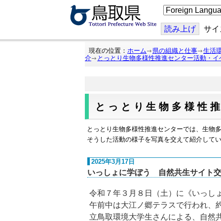
こ
の
ペ
ー
読み上げ
サイ
ジ
を
翻
現在の位置：
ホーム
県の組織と仕事
生活
訳
介
とっとり生物多様性推進センター活動・イ
す
る
とっとり生物多様性
とっとり生物多様性推進センターでは、生物
そうした活動の様子を写真を交えて紹介して
2025年3月17日
いっしょに学ぼう 自然共生サイト交
令和７年３月８日（土）に《いっしょ
午前中は大江ノ郷テラスで行われ、約
立鳥取環境大学生さんによる、自然