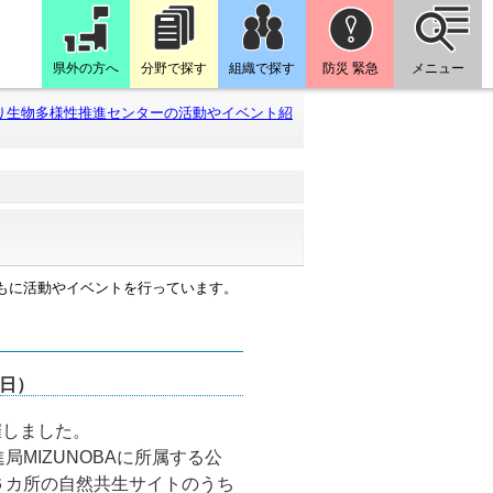
県外の方へ
分野で探す
組織で探す
防災 緊急
メニュー
り生物多様性推進センターの活動やイベント紹
もに活動やイベントを行っています。
日）
催しました。
MIZUNOBAに所属する公
６カ所の自然共生サイトのうち