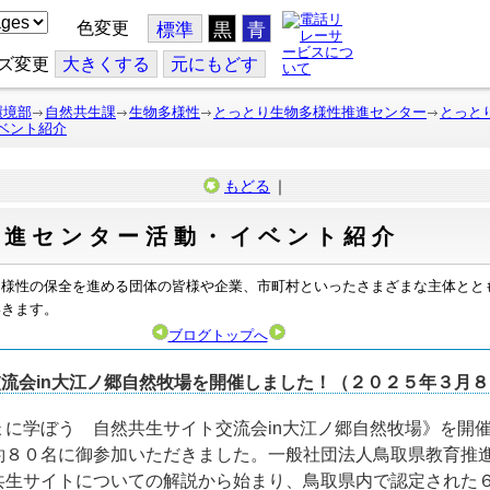
色変更
標準
黒
青
ズ変更
大
きくする
元
にもどす
環境部
自然共生課
生物多様性
とっとり生物多様性推進センター
とっと
ベント紹介
もどる
｜
推進センター活動・イベント紹介
多様性の保全を進める団体の皆様や企業、市町村といったさまざまな主体とと
いきます。
ブログトップへ
流会in大江ノ郷自然牧場を開催しました！（２０２５年３月８
に学ぼう 自然共生サイト交流会in大江ノ郷自然牧場》を開
８０名に御参加いただきました。一般社団法人鳥取県教育推進局
共生サイトについての解説から始まり、鳥取県内で認定された