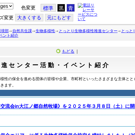
色変更
標準
黒
青
ズ変更
大
きくする
元
にもどす
環境部
自然共生課
生物多様性
とっとり生物多様性推進センター
とっと
ベント紹介
もどる
｜
推進センター活動・イベント紹介
多様性の保全を進める団体の皆様や企業、市町村といったさまざまな主体とと
いきます。
交流会in大江ノ郷自然牧場》を２０２５年３月８日（土）に