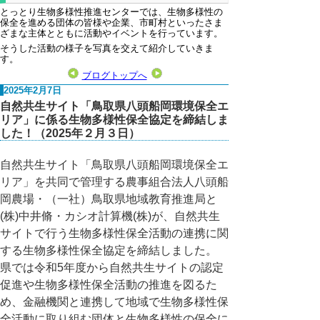
とっとり生物多様性推進センターでは、生物多様性の
保全を進める団体の皆様や企業、市町村といったさま
ざまな主体とともに活動やイベントを行っています。
そうした活動の様子を写真を交えて紹介していきま
す。
ブログトップへ
2025年2月7日
自然共生サイト「鳥取県八頭船岡環境保全エ
リア」に係る生物多様性保全協定を締結しま
した！（2025年２月３日）
自然共生サイト「鳥取県八頭船岡環境保全エ
リア」を共同で管理する農事組合法人八頭船
岡農場・（一社）鳥取県地域教育推進局と
(株)中井脩・カシオ計算機(株)が、自然共生
サイトで行う生物多様性保全活動の連携に関
する生物多様性保全協定を締結しました。
県では令和5年度から自然共生サイトの認定
促進や生物多様性保全活動の推進を図るた
め、金融機関と連携して地域で生物多様性保
全活動に取り組む団体と生物多様性の保全に