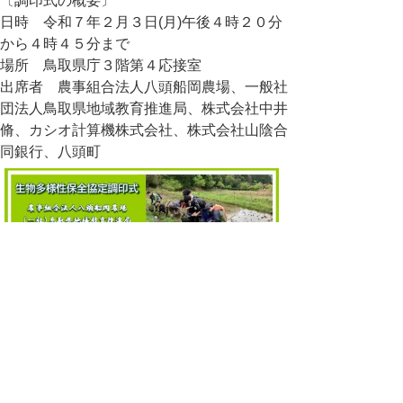
〔調印式の概要〕
日時 令和７年２月３日(月)午後４時２０分
から４時４５分まで
場所 鳥取県庁３階第４応接室
出席者 農事組合法人八頭船岡農場、一般社
団法人鳥取県地域教育推進局、株式会社中井
脩、カシオ計算機株式会社、株式会社山陰合
同銀行、八頭町