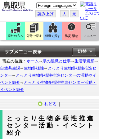
こ
の
ペ
読み上げ
大
元
ー
ジ
を
翻
訳
県外の方へ
分野で探す
組織で探す
防災 緊急
メニュー
す
る
現在の位置：
ホーム
県の組織と仕事
生活環境部
自然共生課
生物多様性
とっとり生物多様性推進セ
ンター
とっとり生物多様性推進センターの活動やイ
ベント紹介
とっとり生物多様性推進センター活動・
イベント紹介
もどる
｜
とっとり生物多様性推進
センター活動・イベント
紹介