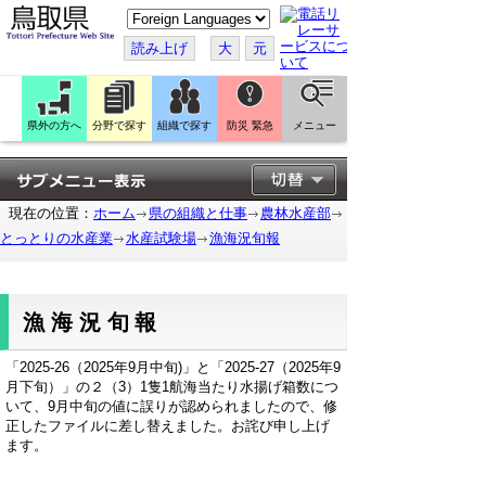
こ
の
ペ
読み上げ
大
元
ー
ジ
を
翻
訳
県外の方へ
分野で探す
組織で探す
防災 緊急
メニュー
す
る
現在の位置：
ホーム
県の組織と仕事
農林水産部
とっとりの水産業
水産試験場
漁海況旬報
漁海況旬報
「2025-26（2025年9月中旬)」と「2025-27（2025年9
月下旬）」の２（3）1隻1航海当たり水揚げ箱数につ
いて、9月中旬の値に誤りが認められましたので、修
正したファイルに差し替えました。お詫び申し上げ
ます。