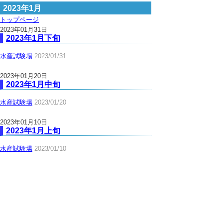
2023年1月
トップページ
2023年01月31日
2023年1月下旬
水産試験場
2023/01/31
2023年01月20日
2023年1月中旬
水産試験場
2023/01/20
2023年01月10日
2023年1月上旬
水産試験場
2023/01/10
▲ページ上部に戻る
と
個人情報保護
|
リンクについて
|
著作権に
り
ついて
|
アクセシビリティ
ネ