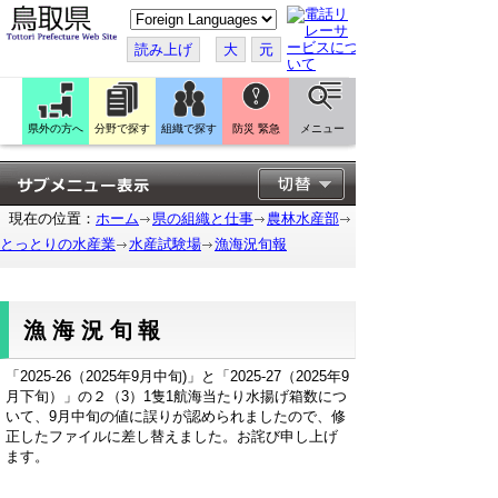
こ
の
ペ
読み上げ
大
元
ー
ジ
を
翻
訳
県外の方へ
分野で探す
組織で探す
防災 緊急
メニュー
す
る
現在の位置：
ホーム
県の組織と仕事
農林水産部
とっとりの水産業
水産試験場
漁海況旬報
漁海況旬報
「2025-26（2025年9月中旬)」と「2025-27（2025年9
月下旬）」の２（3）1隻1航海当たり水揚げ箱数につ
いて、9月中旬の値に誤りが認められましたので、修
正したファイルに差し替えました。お詫び申し上げ
ます。