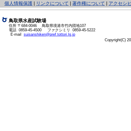
と
個人情報保護
|
リンクについて
|
著作権について
|
アクセシ
り
ネ
ッ
鳥取県水産試験場
ト
住所 〒684-0046
鳥取県境港市竹内団地107
電話
0859-45-4500
ファクシミリ 0859-45-5222
へ
E-mail
suisanshiken@pref.tottori.lg.jp
の
Copyright(C) 