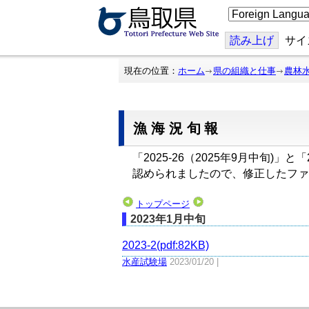
こ
の
ペ
ー
読み上げ
サイ
ジ
を
翻
現在の位置：
ホーム
県の組織と仕事
農林
訳
す
る
漁海況旬報
「2025-26（2025年9月中旬)
認められましたので、修正したファ
トップページ
2023年1月中旬
2023-2(pdf:82KB)
水産試験場
2023/01/20 |