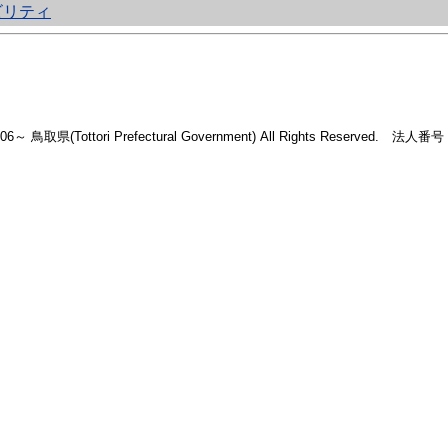
ビリティ
2006～ 鳥取県(Tottori Prefectural Government) All Rights Reserved. 法人番号