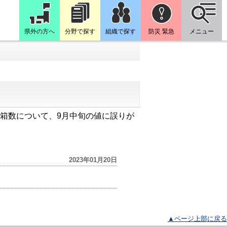
県外の方へ
分野で探す
組織で探す
防災 緊急
メニュー
り水揚げ箱数について、9月中旬の値に誤りが
2023年01月20日
▲ページ上部に戻る