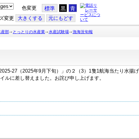
色変更
標準
黒
青
ズ変更
大
きくする
元
にもどす
水産部
とっとりの水産業
水産試験場
漁海況旬報
」と「2025-27（2025年9月下旬）」の２（3）1隻1航海当た
イルに差し替えました。お詫び申し上げます。