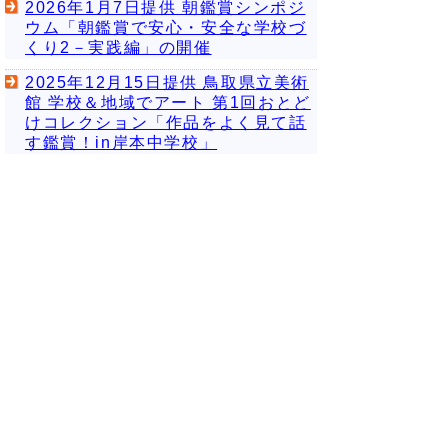
2026年1月7日提供 朝鑑賞シンポジ
ウム「朝鑑賞で安心・安全な学校づ
くり2－実践編」の開催
2025年12月15日提供 鳥取県立美術
館 学校＆地域でアート 第1回おとど
けコレクション「作品をよく見て話
す鑑賞！in岸本中学校」
2025年11月19日提供 展覧会「もっ
と推したい！ 学芸員こだわりの作品
たち」11月26日から始まります
前のページへ
次のページへ
▲ページ上部に戻る
と
個人情報保護
|
リンクについて
|
著作権に
り
ついて
|
アクセシビリティ
ネ
鳥取県
地域社会振興部 美術館
ッ
住所 〒682-0816 倉吉市駄経寺町二丁目3-12
鳥取県立美術館
ト