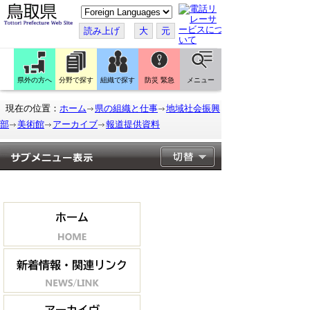
こ
の
ペ
読み上げ
大
元
ー
ジ
を
翻
訳
県外の方へ
分野で探す
組織で探す
防災 緊急
メニュー
す
る
現在の位置：
ホーム
県の組織と仕事
地域社会振興
部
美術館
アーカイブ
報道提供資料