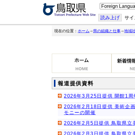
こ
の
ペ
ー
読み上げ
サイ
ジ
を
翻
現在の位置：
ホーム
県の組織と仕事
地域
訳
す
る
報道提供資料
2026年3月25日提供 開館
2026年2月18日提供 美
モニーの開催
2026年2月5日提供 鳥取県
2026年2月3日提供 鳥取