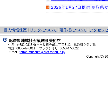
2026年1月27日提供 鳥
と
個人情報保護
|
リンクについて
|
著作権について
|
アクセシ
り
ネ
鳥取県
地域社会振興部 美術館
ッ
住所 〒682-0816 倉吉市駄経寺町二丁目3-12 鳥取県立美術館
ト
電話
0858-47-3011
ファクシミリ 0858-47-3022
E-mail
tottori-museum@pref.tottori.lg.jp
へ
Copyright(C) 
の