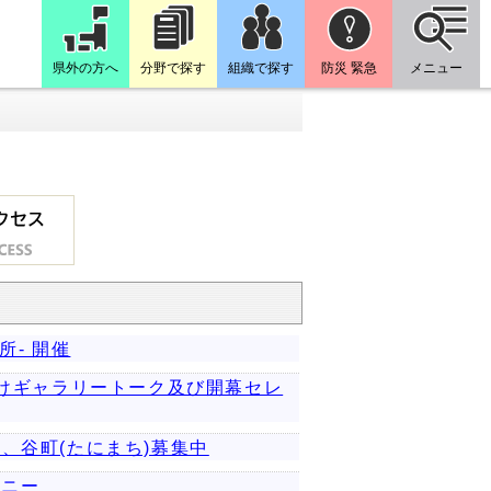
県外の方へ
分野で探す
組織で探す
防災 緊急
メニュー
所- 開催
向けギャラリートーク及び開幕セレ
者、谷町(たにまち)募集中
モニー