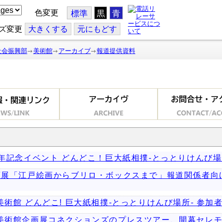
色変更
標準
黒
青
ズ変更
大
きくする
元
にもどす
社会振興部
美術館
アーカイブ
報道提供資料
1周年記念イベント どんどこ！巨大紙相撲-とっとりけんび場
術企画展「江戸絵画からブリロ・ボックスまで」報道関係者
立美術館 どんどこ! 巨大紙相撲-とっとりけんび場所- 参加
県立美術館企画展コネクションズのプレスツアー、開幕セレ