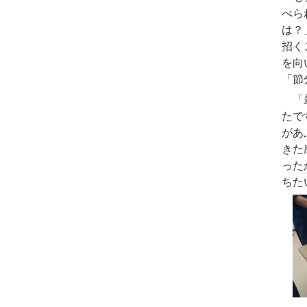
べら
は？
招く
を向
「節
「最
たで
があ
きた
った
ちた