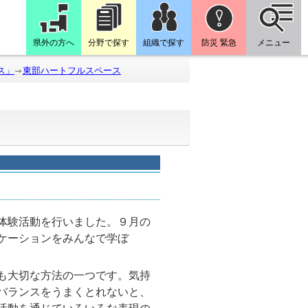
県外の方へ
分野で探す
組織で探す
防災 緊急
メニュー
ス」
東部ハートフルスペース
体験活動を行いました。９月の
ケーションをみんなで学ぼ
も大切な方法の一つです。気持
バランスをうまくとれないと、