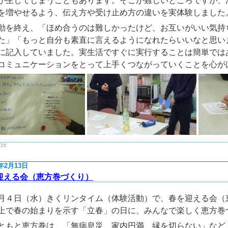
が生じてしまうこともあります。そこが難しいところですが、
を増やせるよう、伝え方や受け止め方の違いを実体験しました
を終え、「ほめ合うのは難しかったけど、お互いがいい気持
た」「もっと自分も素直に言えるようになれたらいいなと思い
に記入していました。実生活ですぐに実行することは簡単では
コミュニケーションをとって上手くつながっていくことを心が
/26
6年2月13日
迎える会（恵方巻づくり）
４日（水）きくリンタイム（体験活動）で、春を迎える会（
上で春の始まりを示す「立春」の日に、みんなで楽しく恵方巻
もと恵方巻は、「無病息災、家内円満、縁を切らない」など