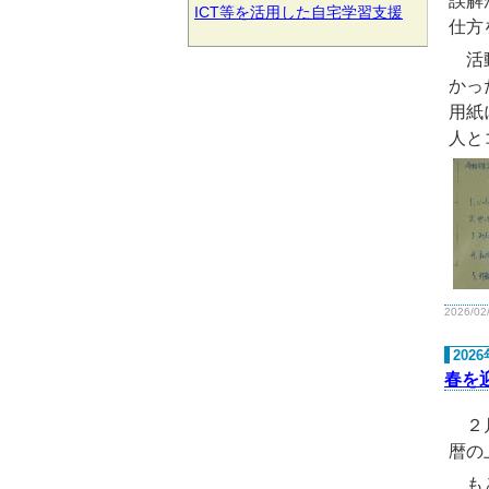
誤解
ICT等を活用した自宅学習支援
仕方
活動
かっ
用紙
人と
2026/02
202
春を
２月
暦の
もと