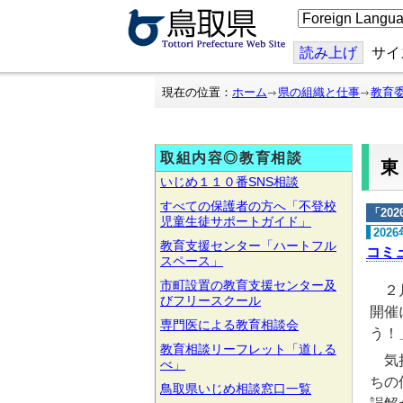
こ
の
ペ
ー
読み上げ
サイ
ジ
を
翻
現在の位置：
ホーム
県の組織と仕事
教育
訳
す
る
取組内容◎教育相談
いじめ１１０番SNS相談
すべての保護者の方へ「不登校
「
20
児童生徒サポートガイド」
202
教育支援センター「ハートフル
コミ
スペース」
市町設置の教育支援センター及
２月
びフリースクール
開催
専門医による教育相談会
う！
教育相談リーフレット「道しる
気持
べ」
ちの
鳥取県いじめ相談窓口一覧