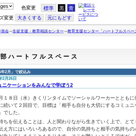
色変更
標準
黒
青
ズ変更
大
きくする
元
にもどす
委員会
生徒支援・教育相談センター
教育支援センター「ハートフルスペー
東部ハートフルスペース
26年2月
」で絞込み
6年2月26日
ュニケーションをみんなで学ぼう2
１８日（水）きくリンタイムでソーシャルワーカーとともに
に続いて２回目で、目標は「相手も自分も大切にするコミュニ
」でした。
ちを伝えることは、人と関わりながら生きていく上で、とて
伝え方にはいろいろあるので、自分の気持ちと相手の気持ちの